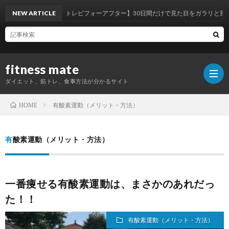
NEW ARTICLE
【筋トレビフォーアフター】30日間だけで見た目をガラリと変えた
fitness mate
ダイエット、筋トレ、食事方法が分かるサイト
有酸素運動（メリット・方法）
HOME
ホ
有酸素運動（メリット・方法）
ー
自
一番痩せる有酸素運動は、まさかのあれだっ
ム
己
パ
た！！
紹
ー
オ
有酸素運動（メリット・方法）