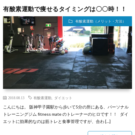
グ
づ
リ
有酸素運動で痩せるタイミングは〇〇時！！
く
シ
有酸素運動（メリット・方法）
表
ー
記
2018.08.13
有酸素運動
,
ダイエット
こんにちは。 阪神甲子園駅から歩いて5分の所にある、パーソナル
トレーニングジム fitness mate のトレーナーのヒロです！！ ダイ
エットに効果的なのは筋トレと食事管理ですが、合わ […]