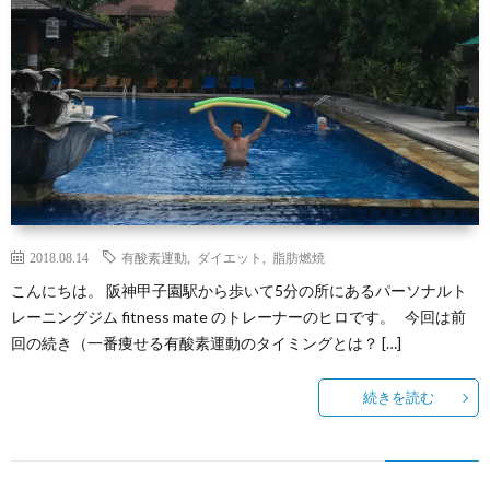
介
ソ
ン
特
ナ
ラ
定
プ
ル
イ
商
ラ
ト
ン
取
イ
2018.08.14
有酸素運動
,
ダイエット
,
脂肪燃焼
レ
サ
引
バ
こんにちは。 阪神甲子園駅から歩いて5分の所にあるパーソナルト
レーニングジム fitness mate のトレーナーのヒロです。 今回は前
ー
ロ
法
シ
回の続き（一番痩せる有酸素運動のタイミングとは？ […]
ニ
ン
に
ー
続きを読む
ン
基
ポ