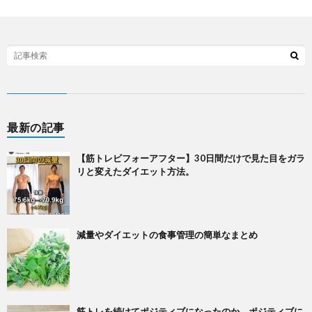
グ
づ
リ
く
シ
表
ー
記
最新の記事
【筋トレビフォーアフター】30日間だけで見た目をガラ
リと変えたダイエット方法。
減量やダイエットの食事管理の簡単なまとめ
筋トレを続けてポジティブになったのか、ポジティブに