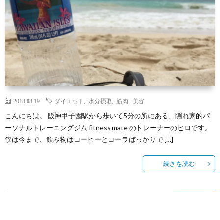
介
ソ
ン
特
ナ
ラ
定
プ
ル
イ
商
ラ
ト
ン
取
イ
2018.08.19
ダイエット
,
水分摂取
,
筋肉
,
美容
こんにちは。 阪神甲子園駅から歩いて5分の所にある、隠れ家的パ
レ
サ
引
バ
ーソナルトレーニングジム fitness mate のトレーナーのヒロです。
僕は今まで、飲み物はコーヒーとコーラばっかりで […]
ー
ロ
法
シ
続きを読む
ニ
ン
に
ー
ン
基
ポ