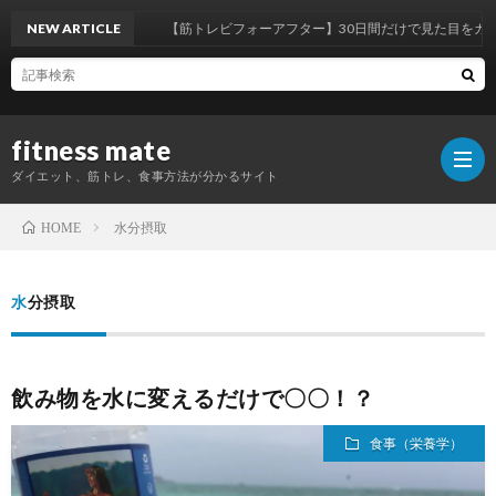
NEW ARTICLE
【筋トレビフォーアフター】30日間だけで見た目をガラ
fitness mate
ダイエット、筋トレ、食事方法が分かるサイト
水分摂取
HOME
ホ
水分摂取
ー
自
飲み物を水に変えるだけで〇〇！？
ム
己
パ
食事（栄養学）
紹
ー
オ