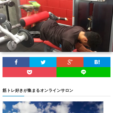
介
ソ
ン
特
ナ
ラ
定
プ
ル
イ
商
ラ
ト
ン
取
イ
レ
サ
引
バ
ー
ロ
法
シ
ニ
ン
に
ー
筋トレ好きが集まるオンラインサロン
ン
基
ポ