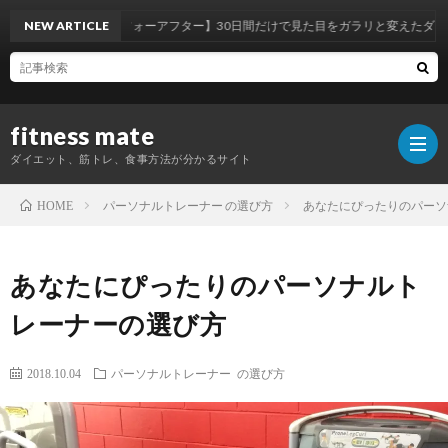
【筋トレビフォーアフター】30日間だけで見た目をガラリと変えたダイエット方法
NEW ARTICLE
fitness mate
ダイエット、筋トレ、食事方法が分かるサイト
パーソナルトレーナー の選び方
あなたにぴったりのパーソ
HOME
ホ
あなたにぴったりのパーソナルト
ー
自
レーナーの選び方
ム
己
パ
2018.10.04
パーソナルトレーナー の選び方
紹
ー
オ