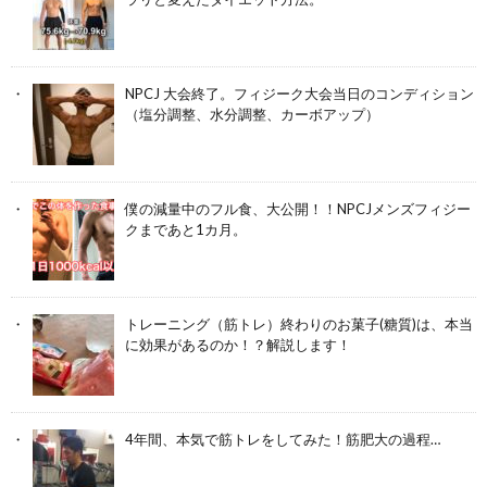
NPCJ 大会終了。フィジーク大会当日のコンディション
（塩分調整、水分調整、カーボアップ）
僕の減量中のフル食、大公開！！NPCJメンズフィジー
クまであと1カ月。
トレーニング（筋トレ）終わりのお菓子(糖質)は、本当
に効果があるのか！？解説します！
4年間、本気で筋トレをしてみた！筋肥大の過程…