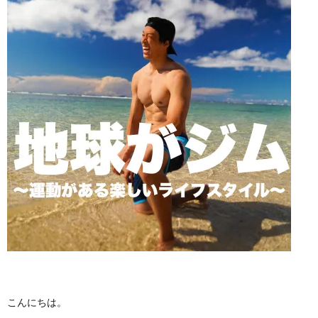
グ
づ
リ
く
シ
表
ー
記
こんにちは。