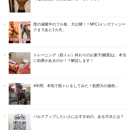
僕の減量中のフル食、大公開！！NPCJメンズフィジー
クまであと1カ月。
トレーニング（筋トレ）終わりのお菓子(糖質)は、本当
に効果があるのか！？解説します！
4年間、本気で筋トレをしてみた！筋肥大の過程…
バルクアップしたい人におすすめの、ある方法とは？