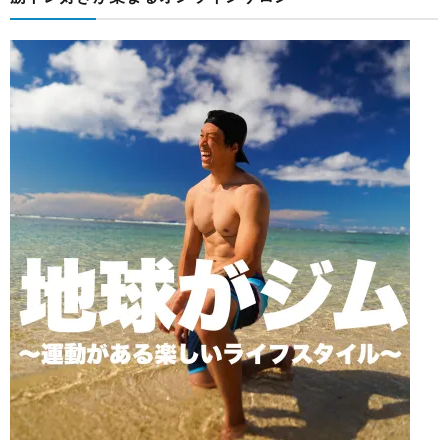
グ
づ
リ
く
シ
表
ー
記