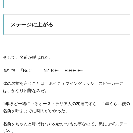
ステージに上がる
そして、名前が呼ばれた。
進行役 「No 3！！ Ni*{€}+~ Hi+{+<+~」
僕の名前を言うことは、ネイティブイングリッシュスピーカーに
は、かなり困難なのだ。
1年ほど一緒にいるオーストラリア人の友達ですら、半年くらい僕の
名前を呼ぶまでに時間がかかった。
名前をちゃんと呼ばれないのはいつもの事なので、気にせずステー
ジへ。