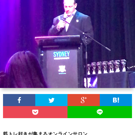
介
ソ
ン
特
ナ
ラ
定
プ
ル
イ
商
ラ
ト
ン
取
イ
レ
サ
引
バ
ー
ロ
法
シ
ニ
ン
に
ー
ン
基
ポ
筋トレ好きが集まるオンラインサロン