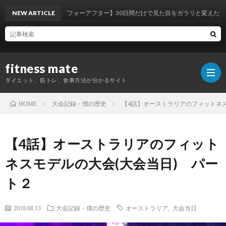
【筋トレビフォーアフター】30日間だけで見た目をガラリと変えたダイエット方法
NEW ARTICLE
fitness mate
ダイエット、筋トレ、食事方法が分かるサイト
大会記録・僕の歴史
【4話】オーストラリアのフィットネス
HOME
ホ
【4話】オーストラリアのフィット
ー
自
ネスモデルの大会(大会当日) パー
ト２
ム
己
パ
2018.08.13
大会記録・僕の歴史
オーストラリア
,
大会当日
紹
ー
オ